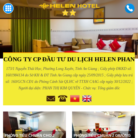
CÔNG TY CP ĐẦU TƯ DU LỊCH HELEN PHAN
173/1 Nguyễn Thái Học, Phường Long Xuyên, Tỉnh An Giang ; Giấy phép ĐKKD số:
1601984134 do Sở KH & ĐT Tỉnh An Giang cấp ngày 25/09/2015 ; Giấy phép lưu trú
số: 160/GCN-CĐ1 do Phòng Cảnh Sát QLHC về TTXH CAAG cấp ngày 30/12/2022 ;
Người đại diện: PHAN THỊ KIM QUYÊN - Chức vụ: Tổng giám đốc
PHÒNG TIÊU CHUẨN CHO 2
PHÒNG TIÊU CHUẨN 2 GIƯỜNG