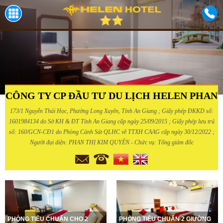
CÔNG TY CP ĐẦU TƯ DU LỊCH HELEN PHAN
173/1 Nguyễn Thái Học, Phường Long Xuyên, Tỉnh An Giang ; Giấy phép ĐKKD số:
1601984134 do Sở KH & ĐT Tỉnh An Giang cấp ngày 25/09/2015 ; Giấy phép lưu trú
số: 160/GCN-CĐ1 do Phòng Cảnh Sát QLHC về TTXH CAAG cấp ngày 30/12/2022 ;
Người đại diện: PHAN THỊ KIM QUYÊN - Chức vụ: Tổng giám đốc
PHÒNG TIÊU CHUẨN CHO 2
PHÒNG TIÊU CHUẨN 2 GIƯỜNG