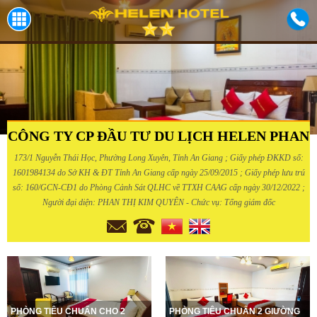
CÔNG TY CP ĐẦU TƯ DU LỊCH HELEN PHAN
173/1 Nguyễn Thái Học, Phường Long Xuyên, Tỉnh An Giang ; Giấy phép ĐKKD số:
1601984134 do Sở KH & ĐT Tỉnh An Giang cấp ngày 25/09/2015 ; Giấy phép lưu trú
số: 160/GCN-CĐ1 do Phòng Cảnh Sát QLHC về TTXH CAAG cấp ngày 30/12/2022 ;
Người đại diện: PHAN THỊ KIM QUYÊN - Chức vụ: Tổng giám đốc
PHÒNG TIÊU CHUẨN CHO 2
PHÒNG TIÊU CHUẨN 2 GIƯỜNG