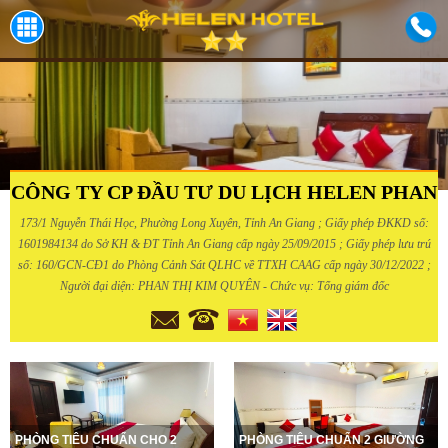
CÔNG TY CP ĐẦU TƯ DU LỊCH HELEN PHAN
173/1 Nguyễn Thái Học, Phường Long Xuyên, Tỉnh An Giang ; Giấy phép ĐKKD số:
1601984134 do Sở KH & ĐT Tỉnh An Giang cấp ngày 25/09/2015 ; Giấy phép lưu trú
số: 160/GCN-CĐ1 do Phòng Cảnh Sát QLHC về TTXH CAAG cấp ngày 30/12/2022 ;
Người đại diện: PHAN THỊ KIM QUYÊN - Chức vụ: Tổng giám đốc
PHÒNG TIÊU CHUẨN CHO 2
PHÒNG TIÊU CHUẨN 2 GIƯỜNG