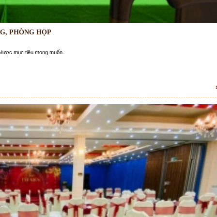
NG, PHÒNG HỌP
t được mục tiêu mong muốn.