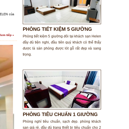
 HELEN của
PHÒNG TIẾT KIỆM 5 GIƯỜNG
ĐÔI
Xem tiếp »
Phòng tiết kiệm 5 giường đôi tại khách sạn Helen
đầy đủ tiện nghi, đầu tiên quý khách có thể thấy
được là sàn phòng được lót gỗ rất đẹp và sang
trọng.
PHÒNG TIÊU CHUẨN 1 GIƯỜNG
ĐÔI
Phòng nghỉ tiêu chuẩn, sạch đẹp. phòng khách
sạn giá rẻ, đầy đủ trang thiết bị tiêu chuẩn cho 2