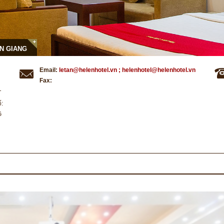
AN GIANG
Email:
letan@helenhotel.vn ; helenhotel@helenhotel.vn
Fax:
T
ố:
G