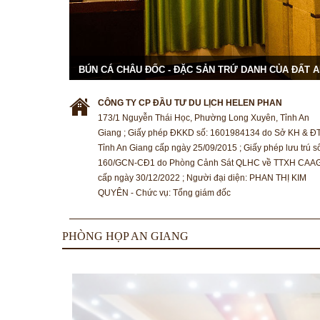
BÚN CÁ CHÂU ĐỐC - ĐẶC SẢN TRỨ DANH CỦA ĐẤT 
CÔNG TY CP ĐẦU TƯ DU LỊCH HELEN PHAN
173/1 Nguyễn Thái Học, Phường Long Xuyên, Tỉnh An
Giang ; Giấy phép ĐKKD số: 1601984134 do Sở KH & Đ
Tỉnh An Giang cấp ngày 25/09/2015 ; Giấy phép lưu trú s
160/GCN-CĐ1 do Phòng Cảnh Sát QLHC về TTXH CAA
cấp ngày 30/12/2022 ; Người đại diện: PHAN THỊ KIM
QUYÊN - Chức vụ: Tổng giám đốc
PHÒNG HỌP AN GIANG