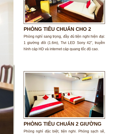
PHÒNG TIÊU CHUẨN CHO 2
NGƯỜI
Phòng nghỉ sang trọng, đầy đủ tiện nghi hiện đại:
1 giường đôi (1.6m), Tivi LED Sony 42”, truyền
hình cáp HD và internet cáp quang tốc độ cao.
PHÒNG TIÊU CHUẨN 2 GIƯỜNG
ĐÔI
Phòng nghỉ đặc biệt, tiện nghi. Phòng sạch sẽ,