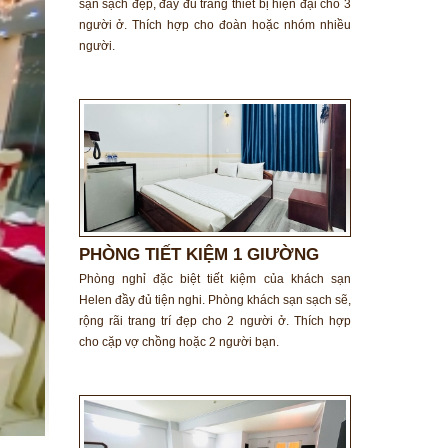
sạn sạch đẹp, đầy đủ trang thiết bị hiện đại cho 3
người ở. Thích hợp cho đoàn hoặc nhóm nhiều
người.
PHÒNG TIẾT KIỆM 1 GIƯỜNG
ĐÔI
Phòng nghỉ đặc biệt tiết kiệm của khách sạn
Helen đầy đủ tiện nghi. Phòng khách sạn sạch sẽ,
rộng rãi trang trí đẹp cho 2 người ở. Thích hợp
cho cặp vợ chồng hoặc 2 người bạn.