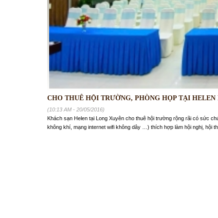
CHO THUÊ HỘI TRƯỜNG, PHÒNG HỌP TẠI HELEN 
(10:13 AM - 20/05/2016)
Khách sạn Helen tại Long Xuyên cho thuê hội trường rộng rãi có sức chứa
không khí, mạng internet wifi không dây …) thích hợp làm hội nghị, hội th