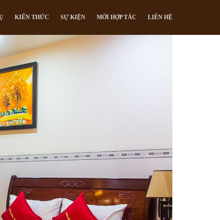
Ụ
KIẾN THỨC
SỰ KIỆN
MỜI HỢP TÁC
LIÊN HỆ