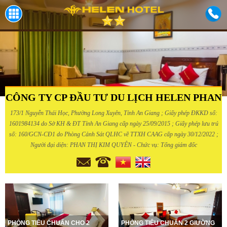
CÔNG TY CP ĐẦU TƯ DU LỊCH HELEN PHAN
173/1 Nguyễn Thái Học, Phường Long Xuyên, Tỉnh An Giang ; Giấy phép ĐKKD số:
1601984134 do Sở KH & ĐT Tỉnh An Giang cấp ngày 25/09/2015 ; Giấy phép lưu trú
số: 160/GCN-CĐ1 do Phòng Cảnh Sát QLHC về TTXH CAAG cấp ngày 30/12/2022 ;
Người đại diện: PHAN THỊ KIM QUYÊN - Chức vụ: Tổng giám đốc
PHÒNG TIÊU CHUẨN CHO 2
PHÒNG TIÊU CHUẨN 2 GIƯỜNG