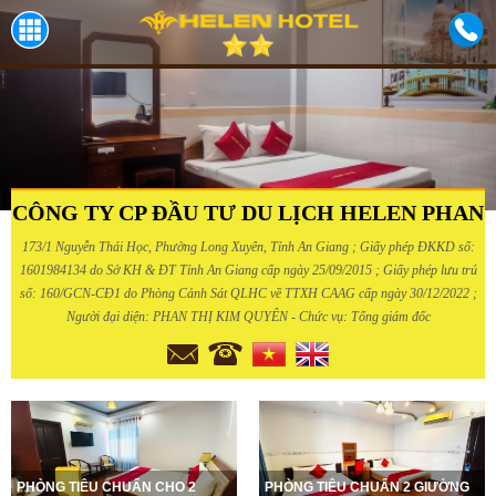
CÔNG TY CP ĐẦU TƯ DU LỊCH HELEN PHAN
173/1 Nguyễn Thái Học, Phường Long Xuyên, Tỉnh An Giang ; Giấy phép ĐKKD số:
1601984134 do Sở KH & ĐT Tỉnh An Giang cấp ngày 25/09/2015 ; Giấy phép lưu trú
số: 160/GCN-CĐ1 do Phòng Cảnh Sát QLHC về TTXH CAAG cấp ngày 30/12/2022 ;
Người đại diện: PHAN THỊ KIM QUYÊN - Chức vụ: Tổng giám đốc
PHÒNG TIÊU CHUẨN CHO 2
PHÒNG TIÊU CHUẨN 2 GIƯỜNG