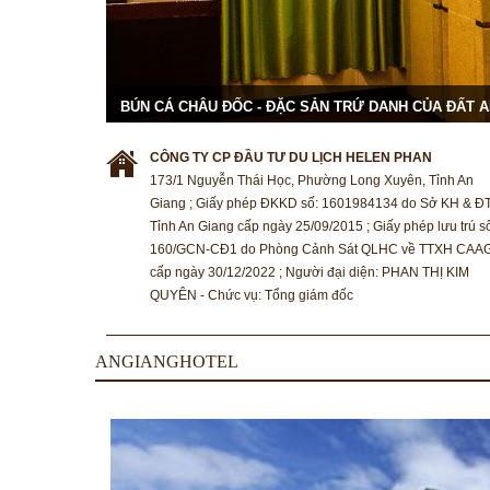
BÚN CÁ CHÂU ĐỐC - ĐẶC SẢN TRỨ DANH CỦA ĐẤT 
CÔNG TY CP ĐẦU TƯ DU LỊCH HELEN PHAN
173/1 Nguyễn Thái Học, Phường Long Xuyên, Tỉnh An
Giang ; Giấy phép ĐKKD số: 1601984134 do Sở KH & Đ
Tỉnh An Giang cấp ngày 25/09/2015 ; Giấy phép lưu trú s
160/GCN-CĐ1 do Phòng Cảnh Sát QLHC về TTXH CAA
cấp ngày 30/12/2022 ; Người đại diện: PHAN THỊ KIM
QUYÊN - Chức vụ: Tổng giám đốc
ANGIANGHOTEL