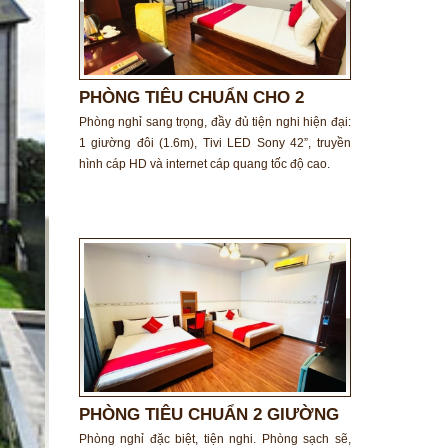
PHÒNG TIÊU CHUẨN CHO 2
NGƯỜI
Phòng nghỉ sang trọng, đầy đủ tiện nghi hiện đại:
1 giường đôi (1.6m), Tivi LED Sony 42”, truyền
hình cáp HD và internet cáp quang tốc độ cao.
PHÒNG TIÊU CHUẨN 2 GIƯỜNG
ĐÔI
Phòng nghỉ đặc biệt, tiện nghi. Phòng sạch sẽ,