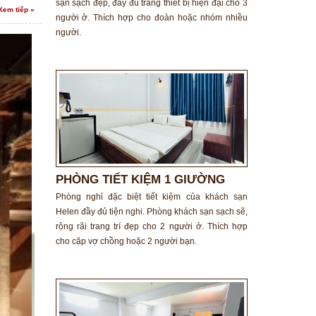
sạn sạch đẹp, đầy đủ trang thiết bị hiện đại cho 3
Xem tiếp »
người ở. Thích hợp cho đoàn hoặc nhóm nhiều
người.
PHÒNG TIẾT KIỆM 1 GIƯỜNG
ĐÔI
Phòng nghỉ đặc biệt tiết kiệm của khách sạn
Helen đầy đủ tiện nghi. Phòng khách sạn sạch sẽ,
rộng rãi trang trí đẹp cho 2 người ở. Thích hợp
cho cặp vợ chồng hoặc 2 người bạn.