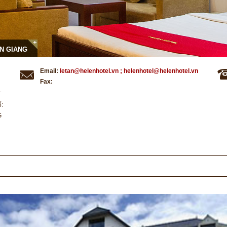
AN GIANG
Email:
letan@helenhotel.vn ; helenhotel@helenhotel.vn
Fax:
T
ố:
G