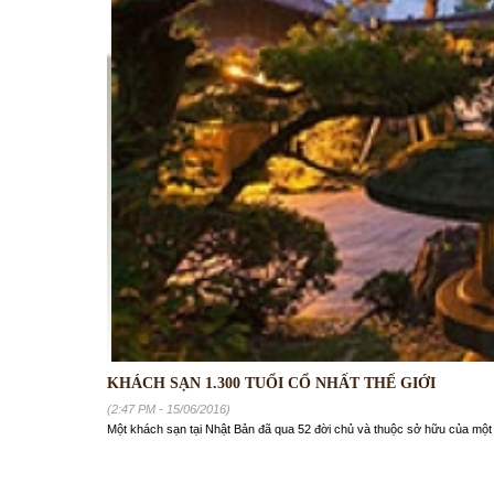
KHÁCH SẠN 1.300 TUỔI CỔ NHẤT THẾ GIỚI
(2:47 PM - 15/06/2016)
Một khách sạn tại Nhật Bản đã qua 52 đời chủ và thuộc sở hữu của một g