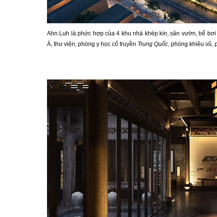
Ahn Luh là phức hợp của 4 khu nhà khép kín, sân vườn, bể bơi
Á, thư viện, phòng y học cổ truyền
Trung Quốc
, phòng khiêu vũ