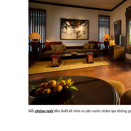
Mỗi
phòng nghỉ
đều thiết kế nhìn ra sân vườn nhằm tạo không gi