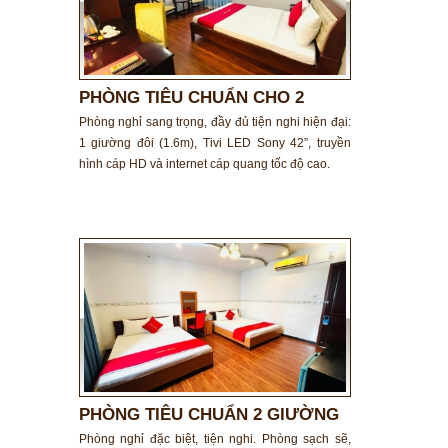
PHÒNG TIÊU CHUẨN CHO 2
NGƯỜI
Phòng nghỉ sang trọng, đầy đủ tiện nghi hiện đại:
1 giường đôi (1.6m), Tivi LED Sony 42”, truyền
hình cáp HD và internet cáp quang tốc độ cao.
PHÒNG TIÊU CHUẨN 2 GIƯỜNG
ĐÔI
Phòng nghỉ đặc biệt, tiện nghi. Phòng sạch sẽ,