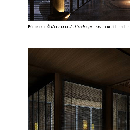
Bên trong mỗi căn phòng của
khách sạn
được trang trí theo pho