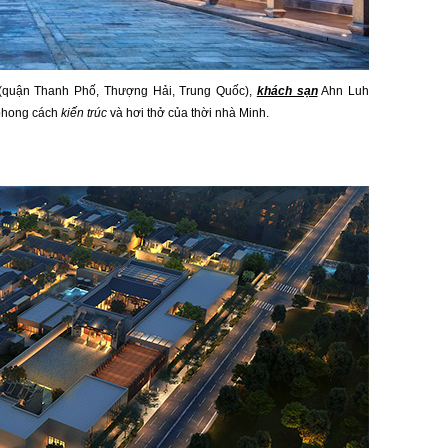
 sử (quận Thanh Phố, Thượng Hải, Trung Quốc),
khách sạn
Ahn Luh
 phong cách
kiến trúc
và hơi thở của thời nhà Minh.