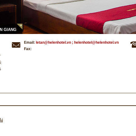
AN GIANG
Email:
letan@helenhotel.vn ; helenhotel@helenhotel.vn
Fax:
T
ố:
G
ải