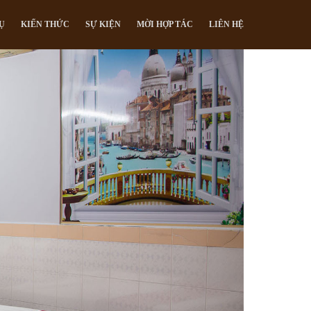
Ụ
KIẾN THỨC
SỰ KIỆN
MỜI HỢP TÁC
LIÊN HỆ