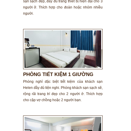
sạn sạch đẹp, đầy đủ trang thiết bị hiện đại cho 3
người ở. Thích hợp cho đoàn hoặc nhóm nhiều
người.
PHÒNG TIẾT KIỆM 1 GIƯỜNG
ĐÔI
Phòng nghỉ đặc biệt tiết kiệm của khách sạn
Helen đầy đủ tiện nghi. Phòng khách sạn sạch sẽ,
rộng rãi trang trí đẹp cho 2 người ở. Thích hợp
cho cặp vợ chồng hoặc 2 người bạn.