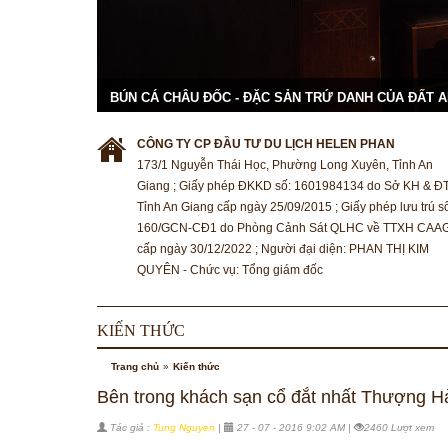
BÚN CÁ CHÂU ĐỐC - ĐẶC SẢN TRỨ DANH CỦA ĐẤT 
CÔNG TY CP ĐẦU TƯ DU LỊCH HELEN PHAN
173/1 Nguyễn Thái Học, Phường Long Xuyên, Tỉnh An
Giang ; Giấy phép ĐKKD số: 1601984134 do Sở KH & Đ
Tỉnh An Giang cấp ngày 25/09/2015 ; Giấy phép lưu trú s
160/GCN-CĐ1 do Phòng Cảnh Sát QLHC về TTXH CAA
cấp ngày 30/12/2022 ; Người đại diện: PHAN THỊ KIM
QUYÊN - Chức vụ: Tổng giám đốc
KIẾN THỨC
Trang chủ
»
Kiến thức
Bên trong khách sạn cổ đắt nhất Thượng H
Tác giả :
Tung Nguyen
|
27 - 07 - 2016 9:02 AM |
2460 Lượt xem