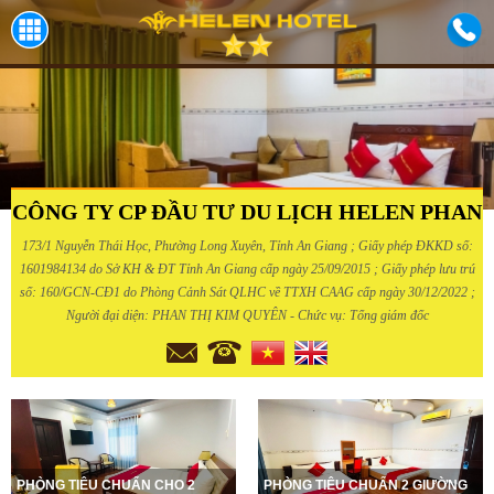
CÔNG TY CP ĐẦU TƯ DU LỊCH HELEN PHAN
173/1 Nguyễn Thái Học, Phường Long Xuyên, Tỉnh An Giang ; Giấy phép ĐKKD số:
1601984134 do Sở KH & ĐT Tỉnh An Giang cấp ngày 25/09/2015 ; Giấy phép lưu trú
số: 160/GCN-CĐ1 do Phòng Cảnh Sát QLHC về TTXH CAAG cấp ngày 30/12/2022 ;
Người đại diện: PHAN THỊ KIM QUYÊN - Chức vụ: Tổng giám đốc
PHÒNG TIÊU CHUẨN CHO 2
PHÒNG TIÊU CHUẨN 2 GIƯỜNG