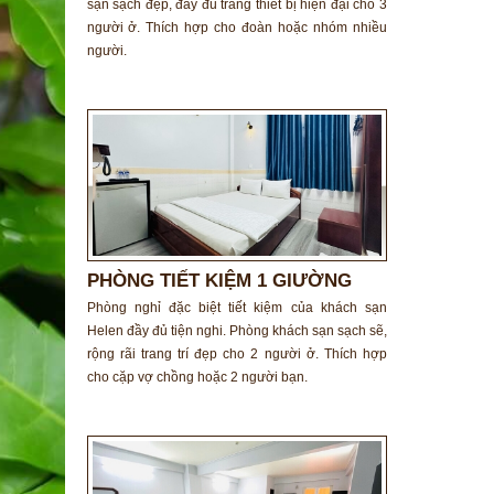
sạn sạch đẹp, đầy đủ trang thiết bị hiện đại cho 3
người ở. Thích hợp cho đoàn hoặc nhóm nhiều
người.
PHÒNG TIẾT KIỆM 1 GIƯỜNG
ĐÔI
Phòng nghỉ đặc biệt tiết kiệm của khách sạn
Helen đầy đủ tiện nghi. Phòng khách sạn sạch sẽ,
rộng rãi trang trí đẹp cho 2 người ở. Thích hợp
cho cặp vợ chồng hoặc 2 người bạn.