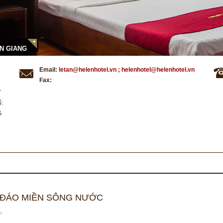
AN GIANG
Email:
letan@helenhotel.vn ; helenhotel@helenhotel.vn
Fax:
T
ố:
G
C ĐÁO MIỀN SÔNG NƯỚC
m