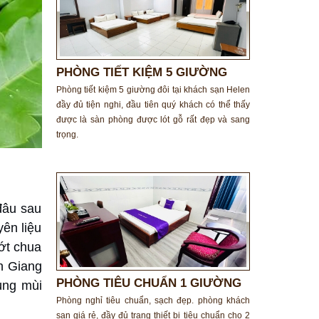
PHÒNG TIẾT KIỆM 5 GIƯỜNG
ĐÔI
Phòng tiết kiệm 5 giường đôi tại khách sạn Helen
đầy đủ tiện nghi, đầu tiên quý khách có thể thấy
được là sàn phòng được lót gỗ rất đẹp và sang
trọng.
đâu sau
ên liệu
 ớt chua
n Giang
PHÒNG TIÊU CHUẨN 1 GIƯỜNG
ùng mùi
ĐÔI
Phòng nghỉ tiêu chuẩn, sạch đẹp. phòng khách
sạn giá rẻ, đầy đủ trang thiết bị tiêu chuẩn cho 2