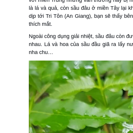
với miền Trung nhưng vẫn thường hay bị n
là lá và quả, còn sầu đâu ở miền Tây lại k
dịp tới Tri Tôn (An Giang), bạn sẽ thấy b
thích mắt.
Ngoài công dụng giải nhiệt, sầu đâu còn đ
nhau. Lá và hoa của sầu đầu giã ra lấy 
nha chu…