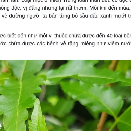
hầm lẫn. Loại mọc ở miền Trung toàn thân đều có độc đ
hông độc, vị đắng nhưng lại rất thơm. Mỗi khi đến mùa
ên vệ đường người ta bán từng bó sầu đâu xanh mướt tr
ược biết đến như một vị thuốc chữa được đến 40 loại bệ
nước chữa được các bệnh về răng miệng như viêm nướ