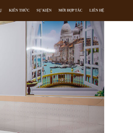
Ụ
KIẾN THỨC
SỰ KIỆN
MỜI HỢP TÁC
LIÊN HỆ