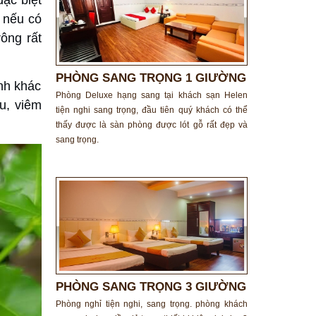
ặc biệt
, nếu có
ông rất
PHÒNG SANG TRỌNG 1 GIƯỜNG
nh khác
ĐÔI
Phòng Deluxe hạng sang tại khách sạn Helen
u, viêm
tiện nghi sang trọng, đầu tiên quý khách có thể
thấy được là sàn phòng được lót gỗ rất đẹp và
sang trọng.
PHÒNG SANG TRỌNG 3 GIƯỜNG
ĐƠN
Phòng nghỉ tiện nghi, sang trọng. phòng khách