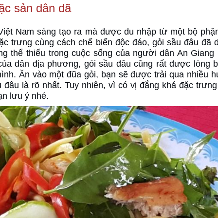
đặc sản dân dã
Việt Nam sáng tạo ra mà được du nhập từ một bộ phậ
đặc trưng cùng cách chế biến độc đáo, gỏi sầu đâu đã 
g thể thiếu trong cuộc sống của người dân An Giang 
của dân địa phương, gỏi sầu đâu cũng rất được lòng 
ình. Ăn vào một đũa gỏi, bạn sẽ được trải qua nhiều h
đâu là rõ nhất. Tuy nhiên, vì có vị đắng khá đặc trưng
ạn lưu ý nhé.