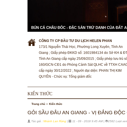
BÚN CÁ CHÂU ĐỐC - ĐẶC SẢN TRỨ DANH CỦA ĐẤT 
CÔNG TY CP ĐẦU TƯ DU LỊCH HELEN PHAN
173/1 Nguyễn Thái Học, Phường Long Xuyên, Tỉnh An
Giang ; Giấy phép ĐKKD số: 1601984134 do Sở KH & Đ
Tỉnh An Giang cấp ngày 25/09/2015 ; Giấy phép lưu trú s
160/GCN-CĐ1 do Phòng Cảnh Sát QLHC về TTXH CAA
cấp ngày 30/12/2022 ; Người đại diện: PHAN THỊ KIM
QUYÊN - Chức vụ: Tổng giám đốc
KIẾN THỨC
Trang chủ
»
Kiến thức
GỎI SẦU ĐÂU AN GIANG - VỊ ĐẮNG ĐỘ
Tác giả :
Nhánh Lan Rừng
|
11 - 09 - 2018 9:45 AM |
2582 Lượt xe