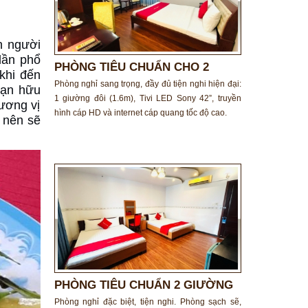
n người
dần phổ
PHÒNG TIÊU CHUẨN CHO 2
khi đến
NGƯỜI
Phòng nghỉ sang trọng, đầy đủ tiện nghi hiện đại:
bạn hữu
1 giường đôi (1.6m), Tivi LED Sony 42”, truyền
ương vị
hình cáp HD và internet cáp quang tốc độ cao.
 nên sẽ
PHÒNG TIÊU CHUẨN 2 GIƯỜNG
ĐÔI
Phòng nghỉ đặc biệt, tiện nghi. Phòng sạch sẽ,