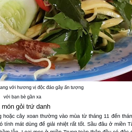
iang với hương vị độc đáo gây ấn tượng
với bạn bè gần xa
a món gỏi trứ danh
g hoặc cây xoan thường vào mùa từ tháng 11 đến thá
ó tính mát dùng để giải nhiệt rất tốt. Sầu đâu ở miền 