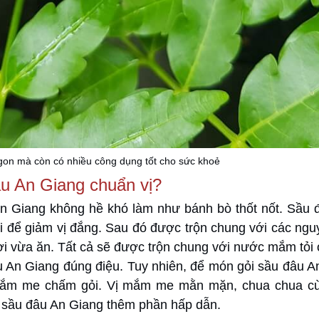
gon mà còn có nhiều công dụng tốt cho sức khoẻ
âu An Giang chuẩn vị?
An Giang không hề khó làm như bánh bò thốt nốt. Sầu 
 để giảm vị đắng. Sau đó được trộn chung với các nguy
 sợi vừa ăn. Tất cả sẽ được trộn chung với nước mắm tỏi
âu An Giang đúng điệu. Tuy nhiên, để món gỏi sầu đâu A
t mắm me chấm gỏi. Vị mắm me mằn mặn, chua chua c
i sầu đâu An Giang thêm phần hấp dẫn.